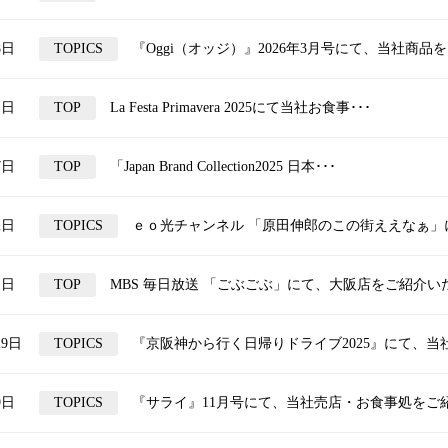
8日
TOPICS
『Oggi（オッジ）』2026年3月号にて、当社商品を
1日
TOP
La Festa Primavera 2025にて当社お食事･･･
7日
TOP
「Japan Brand Collection2025 日本･･･
2日
TOPICS
ｅｏ光チャンネル 「原田伸郎のこの街ええなぁ」に
1日
TOP
MBS 毎日放送 「ごぶごぶ」にて、大阪店をご紹介いた
29日
TOPICS
『京阪神から行く日帰りドライブ2025』にて、当社
9日
TOPICS
『サライ』11月号にて、当社売店・お食事処をご紹