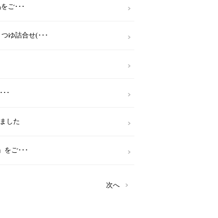
をご･･･
ゆ詰合せ(･･･
･･
ました
」をご･･･
次へ