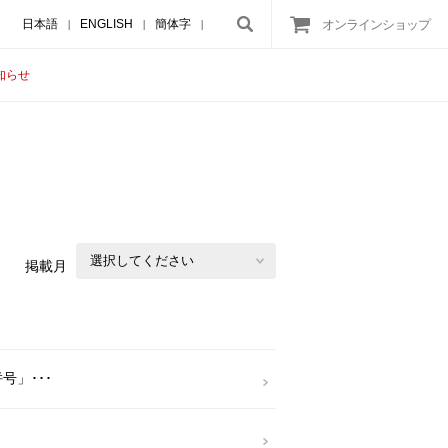
日本語
ENGLISH
簡体字
オンラインショップ
|
|
|
知らせ
掲載月
号」･･･