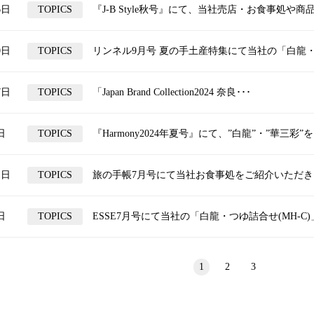
6日
TOPICS
『J-B Style秋号』にて、当社売店・お食事処や商品
0日
TOPICS
リンネル9月号 夏の手土産特集にて当社の「白龍・つ
7日
TOPICS
「Japan Brand Collection2024 奈良･･･
日
TOPICS
『Harmony2024年夏号』にて、”白龍”・”華三彩”を･
1日
TOPICS
旅の手帳7月号にて当社お食事処をご紹介いただき
日
TOPICS
ESSE7月号にて当社の「白龍・つゆ詰合せ(MH-C)
1
2
3