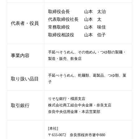
取締役会長
山本 太治
代表取締役社長
山本 太
代表者・役員
常務取締役
山本 味佳
取締役相談役
山本 伯子
手延べそうめん、その他めん・つゆ類の製麺・
事業内容
製造・販売、飲食店
手延べそうめん、乾麺類、葛製品、つゆ類、菓
取り扱い品目
子
りそな銀行・橿原支店
取引銀行
株式会社商工組合中央金庫・奈良支店
奈良中央信用金庫・本店営業部
[本社]
〒633-0072 奈良県桜井市箸中880