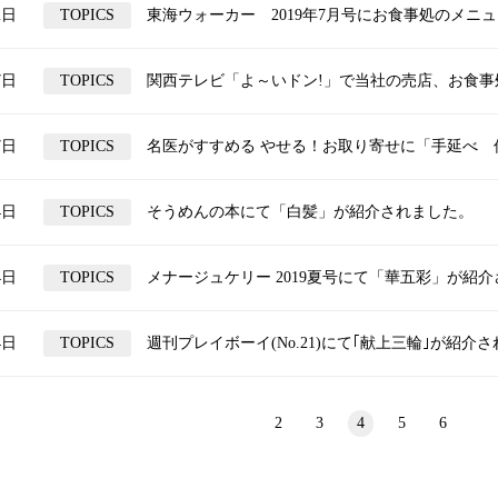
2日
TOPICS
東海ウォーカー 2019年7月号にお食事処のメニュ
7日
TOPICS
関西テレビ「よ～いドン!」で当社の売店、お食事処
7日
TOPICS
名医がすすめる やせる！お取り寄せに「手延べ 低
4日
TOPICS
そうめんの本にて「白髪」が紹介されました。
4日
TOPICS
メナージュケリー 2019夏号にて「華五彩」が紹介
4日
TOPICS
週刊プレイボーイ(No.21)にて｢献上三輪｣が紹介さ
2
3
4
5
6