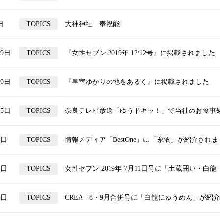
日
TOPICS
大神神社 奉祝能
29日
TOPICS
『女性セブン 2019年 12/12号』に掲載されました
29日
TOPICS
『皇室ゆかりの地をあるく』に掲載されました
25日
TOPICS
奈良テレビ放送「ゆうドキッ！」で当社のお食事処
3日
TOPICS
情報メディア「BestOne」に「糸依」が紹介され
2日
TOPICS
女性セブン 2019年 7月11日号に「土蔵囲い・白龍・
2日
TOPICS
CREA 8・9月合併号に「白龍にゅうめん」が紹