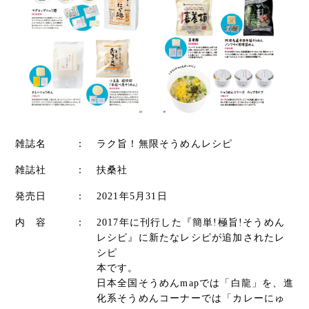
雑誌名
：
ラク旨！無限そうめんレシピ
雑誌社
：
扶桑社
発売日
：
2021年5月31日
内 容
：
2017年に刊行した『簡単!極旨!そうめん
レシピ』に新たなレシピが追加されたレ
シピ
本です。
日本全国そうめんmapでは「白龍」を、進
化系そうめんコーナーでは「カレーにゅ