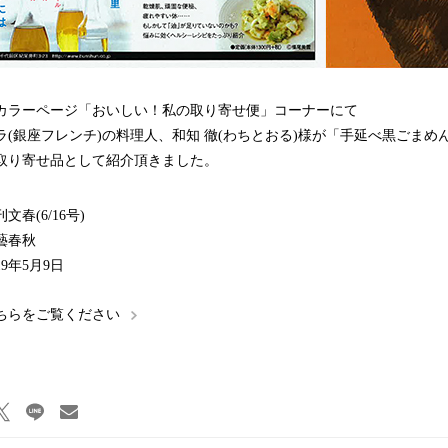
カラーページ「おいしい！私の取り寄せ便」コーナーにて
ラ(銀座フレンチ)の料理人、和知 徹(わちとおる)様が「手延べ黒ごまめ
取り寄せ品として紹介頂きました。
春(6/16号)
藝春秋
9年5月9日
ちらをご覧ください