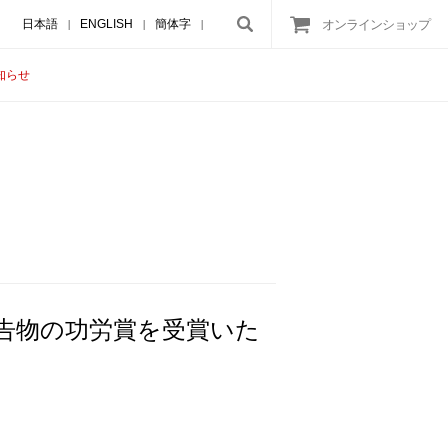
日本語
ENGLISH
簡体字
オンラインショップ
|
|
|
知らせ
告物の功労賞を受賞いた