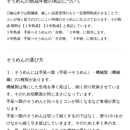
そうめんの熟成年数の表記について
三輪山本では製麺後、厳しい品質管理のもと一定期間熟成させることで、
コシが強く茹でのびしにくい特徴のそうめんに仕上げております。その熟
成 期間を【１年熟成】【２年熟成】と表記しています。
１年熟成：手延べそうめんの「古物」「２年物」に相当します。
２年熟成：手延べそうめんの「大古物」「３年物」に相当します。
そうめんの選び方
１．そうめんには手延べ製（手延べそうめん）・機械製（機械
麺）の2種類があります。
機械製は塊にした生地を薄く延ばし、細く切り乾燥させていま
す。そのため切断面が同じ太さになっています。
手延べ製のそうめんと比べるとコシが弱くなるなど食感が異な
ります。
手延べ製のそうめんは切って細くするのではなく、撚り(※)をか
けながら細く引き延ばしていきます。そのため１本１本の太