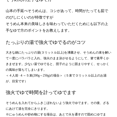
山本の手延べそうめんは、コシがあって、時間がたっても茹で
のびしにくいのが特徴ですが
そうめん本来の美味しさを味わっていただくためにも以下の上
手なゆで方のポイントをお教えします。
たっぷりの湯で強火でゆでるのがコツ
大きな鍋にたっぷりの湯(３リットル以上)を沸騰させ、そうめんの束を解い
て一度にパラパラと入れ、強火のまま泳がせるようにして、箸で素早くか
きまぜます。少ない湯でゆでると、団子のように固まりやすく、せっかく
の風味が落ちてしまいます。
＜４人前･４～５束(200g～250g)の場合＞（５束で３リットル以上のお湯
が、目安です）
強火でゆで時間を計ってゆでます
そうめんを入れてからふきこぼれないよう強火でゆでます。その後、ざる
にあけて湯を完全にきります。
※にゅうめんや炒め物にする場合は、あとで火を通すので固めにゆでま