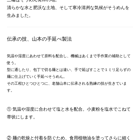
清らかな水と肥沃な土地、そして寒冷清冽な気候がそうめんを
生みました。
伝承の技、山本の手延べ製法
気温や湿度にあわせて原料を配合し、機械はあくまで手作業の補助として
使う。
型に通したり、包丁で切る麺とは違い、手で延ばすことで１ミリ足らずの
麺に仕上げていく手延べそうめん。
その工程ひとつひとつに、老舗山本に伝承される熟練の技が生きていま
す。
① 気温や湿度に合わせて塩と水を配合。小麦粉を塩水でこねて
帯状にします。
② 麺の乾燥と付着を防ぐため、食用植物油を塗ってさらに細く