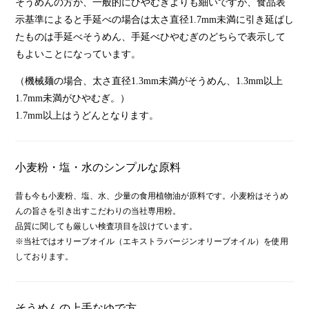
そうめんの方が、一般的にひやむぎよりも細いですが、食品表
示基準によると手延べの場合は太さ直径1.7mm未満に引き延ばし
たものは手延べそうめん、手延べひやむぎのどちらで表示して
もよいことになっています。
（機械麺の場合、太さ直径1.3mm未満がそうめん、1.3mm以上
1.7mm未満がひやむぎ。）
1.7mm以上はうどんとなります。
小麦粉・塩・水のシンプルな原料
昔も今も小麦粉、塩、水、少量の食用植物油が原料です。小麦粉はそうめ
んの旨さを引き出すこだわりの当社専用粉。
品質に関しても厳しい検査項目を設けています。
※当社ではオリーブオイル（エキストラバージンオリーブオイル）を使用
しております。
そうめんの上手なゆで方