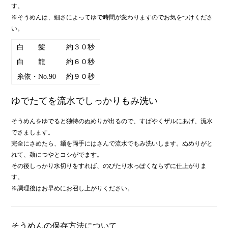
す。
※そうめんは、細さによってゆで時間が変わりますのでお気をつけくださ
い。
白 髪
約３０秒
白 龍
約６０秒
糸依・No.90
約９０秒
ゆでたてを流水でしっかりもみ洗い
そうめんをゆでると独特のぬめりが出るので、すばやくザルにあげ、流水
でさまします。
完全にさめたら、麺を両手にはさんで流水でもみ洗いします。ぬめりがと
れて、麺につやとコシがでます。
その後しっかり水切りをすれば、のびたり水っぽくならずに仕上がりま
す。
※調理後はお早めにお召し上がりください。
そうめんの保存方法について