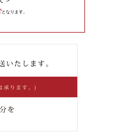
て＞
で
となります。