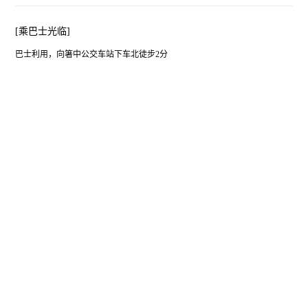
[乘巴士光临]
巴士利用，向箸中公交车站下车北徒步2分