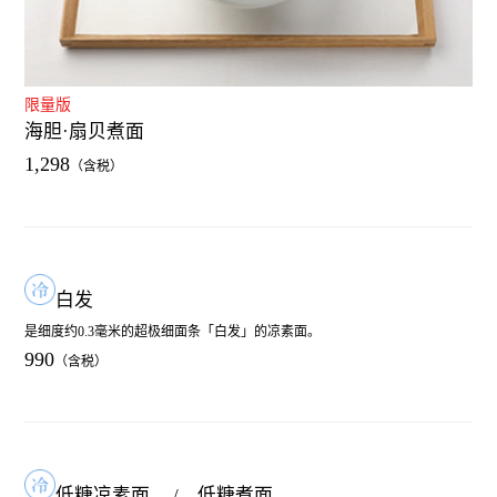
限量版
海胆·扇贝煮面
1,298
白发
是细度约0.3毫米的超极细面条「白发」的凉素面。
990
低糖凉素面
/ 低糖煮面