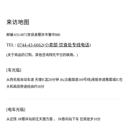
来访地图
邮编:633-0072奈良县樱井市箸中880
TEL :
0744-43-6662(小卖部·饮食处专线电话)
(关于商品的订购，其他咨询拜托平日的联络。)
[车光临]
从西名阪自动车道 天理IC起20分钟 从(沿着国道169号线)南阪奈道路葛城IC在
大和高田旁道经由约30分
[电车光临]
从近铁·JR樱井站前往天理方面 ， JR卷向站下车 往南徒步10分